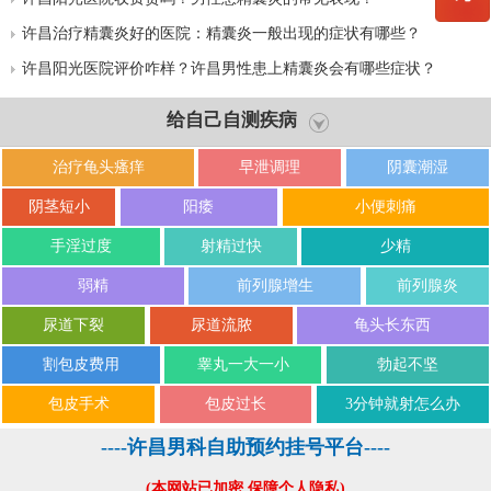
许昌治疗精囊炎好的医院：精囊炎一般出现的症状有哪些？
许昌阳光医院评价咋样？许昌男性患上精囊炎会有哪些症状？
给自己自测疾病
治疗龟头瘙痒
早泄调理
阴囊潮湿
阴茎短小
阳痿
小便刺痛
手淫过度
射精过快
少精
弱精
前列腺增生
前列腺炎
尿道下裂
尿道流脓
龟头长东西
割包皮费用
睾丸一大一小
勃起不坚
包皮手术
包皮过长
3分钟就射怎么办
----许昌男科自助预约挂号平台----
(本网站已加密,保障个人隐私)