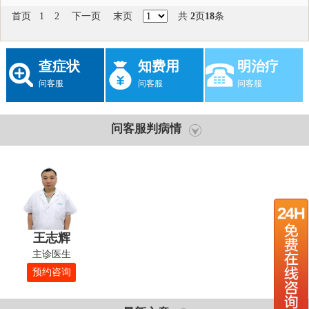
首页
1
2
下一页
末页
共
2
页
18
条
查症状
知费用
明治疗
问客服
问客服
问客服
问客服判病情
王志辉
主诊医生
预约咨询