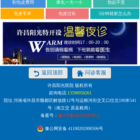
割包皮费用
睾丸一大一小
勃起不坚
包皮手术
包皮过长
3分钟就射怎么办
返回顶部
问诊客服
许昌阳光医院 版权所有
咨询电话:
13598950261
院址:河南省许昌市魏都区解放路12号与运粮河街交叉口往北100米541
号（南立交 原县粮局）
备案号：
豫ICP备16022839号-1
豫公网安备 41100202000506号