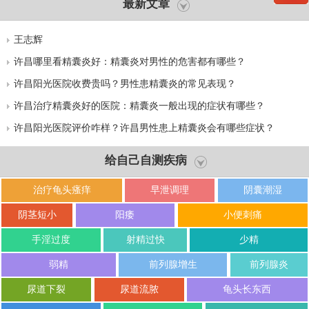
最新文章
王志辉
许昌哪里看精囊炎好：精囊炎对男性的危害都有哪些？
许昌阳光医院收费贵吗？男性患精囊炎的常见表现？
许昌治疗精囊炎好的医院：精囊炎一般出现的症状有哪些？
许昌阳光医院评价咋样？许昌男性患上精囊炎会有哪些症状？
给自己自测疾病
治疗龟头瘙痒
早泄调理
阴囊潮湿
阴茎短小
阳痿
小便刺痛
手淫过度
射精过快
少精
弱精
前列腺增生
前列腺炎
尿道下裂
尿道流脓
龟头长东西