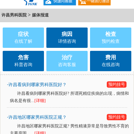
>
许昌男科医院
媒体报道
症状
病因
检查
在线了解
详情咨询
预约检查
危害
治疗
费用
科普咨询
咨询客服
在线咨询
许昌看病到哪家男科医院好？
预约挂号
·
许昌看病到哪家男科医院好? 所谓死精症疾病的出现，病情和
病名是有很...
[详细]
许昌地区哪家男科医院正规？
预约挂号
·
许昌地区哪家男科医院正规? 男性精液异常是导致男性不育的
主要原因，...
[详细]