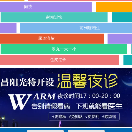
阳痿
射精过快
前列腺增生
尿道流脓
睾丸一大一小
包皮过长