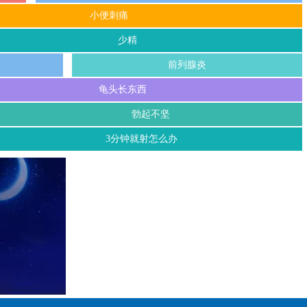
小便刺痛
少精
前列腺炎
龟头长东西
勃起不坚
3分钟就射怎么办