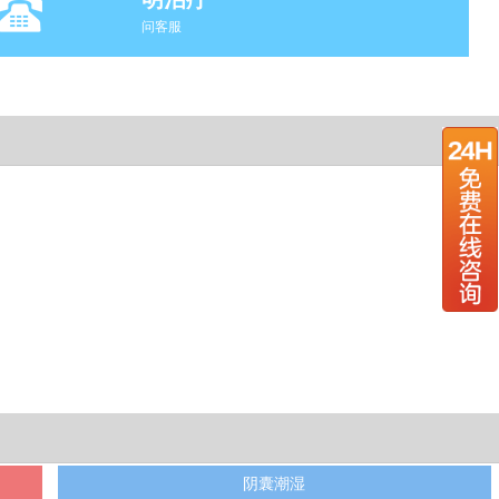
问客服
阴囊潮湿