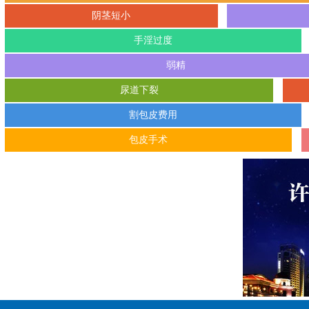
阴茎短小
手淫过度
弱精
尿道下裂
割包皮费用
包皮手术